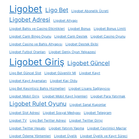
Ligobet
Ligo Bet
Ligobet Abonelik Ücreti
Ligobet Adresi
Ligobet Altyapı
Ligobet Bahis ve Casino Etkinlikleri
Ligobet Bonus
Ligobet Bonus Limiti
Ligobet Canlı Bingo Oyunu
Ligobet Canlı Destek
Ligobet Casino Oyunu
Ligobet Casino ve Bahis Altyapısı
Ligobet Destek Ekibi
Ligobet Futbol Oranları
Ligobet Geniş Oyun Yelpazesi
Ligobet Giriş
Ligobet Güncel
Ligo Bet Güncel Slot
Ligobet Güvenilir Mi
Ligobet Kayıt
Ligobet Kayıt Aşamaları
Ligobet Kaç Oldu
Ligo Bet Kesintisiz Bahis Hizmetleri
Ligobet Lisans Sağlayıcısı
Ligobet Mobil Giriş
Ligobet Mobil Kayıt İşlemleri
Ligobet Para Yatırmak
Ligobet Rulet Oyunu
Ligobet Sanal Kuponlar
Ligobet Slot Adresi
Ligobet Sosyal Medyası
Ligobet Telegram
Ligobet TV
Ligo Bet Twitter Adresi
Ligobet Twitter Girişi
Ligobet Twitter Hesabı
Ligobet Yatırım Yapma
Ligobet Çevrimiçi Maçlar
Ligobet Ödeme Yöntemleri
Ligobet Üyelik
Ligobet Üyelik ve Kayıt Süreci