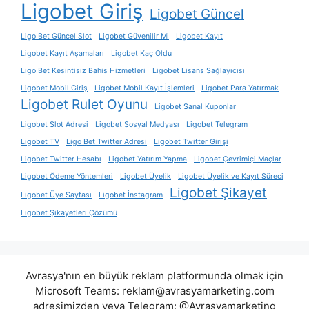
Ligobet Giriş
Ligobet Güncel
Ligo Bet Güncel Slot
Ligobet Güvenilir Mi
Ligobet Kayıt
Ligobet Kayıt Aşamaları
Ligobet Kaç Oldu
Ligo Bet Kesintisiz Bahis Hizmetleri
Ligobet Lisans Sağlayıcısı
Ligobet Mobil Giriş
Ligobet Mobil Kayıt İşlemleri
Ligobet Para Yatırmak
Ligobet Rulet Oyunu
Ligobet Sanal Kuponlar
Ligobet Slot Adresi
Ligobet Sosyal Medyası
Ligobet Telegram
Ligobet TV
Ligo Bet Twitter Adresi
Ligobet Twitter Girişi
Ligobet Twitter Hesabı
Ligobet Yatırım Yapma
Ligobet Çevrimiçi Maçlar
Ligobet Ödeme Yöntemleri
Ligobet Üyelik
Ligobet Üyelik ve Kayıt Süreci
Ligobet Şikayet
Ligobet Üye Sayfası
Ligobet İnstagram
Ligobet Şikayetleri Çözümü
Avrasya'nın en büyük reklam platformunda olmak için
Microsoft Teams:
reklam@avrasyamarketing.com
adresimizden veya Telegram: @Avrasyamarketing