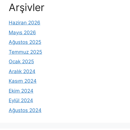
Arşivler
Haziran 2026
Mayıs 2026
Ağustos 2025
Temmuz 2025
Ocak 2025
Aralık 2024
Kasım 2024
Ekim 2024
Eylül 2024
Ağustos 2024