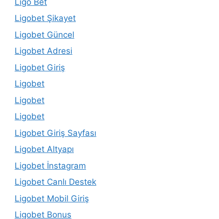
Ligo Bet
Ligobet Şikayet
Ligobet Güncel
Ligobet Adresi
Ligobet Giriş
Ligobet
Ligobet
Ligobet
Ligobet Giriş Sayfası
Ligobet Altyapı
Ligobet İnstagram
Ligobet Canlı Destek
Ligobet Mobil Giriş
Ligobet Bonus