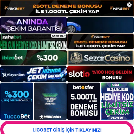
×
LIGOBET GİRİŞ İÇİN TIKLAYINIZ!