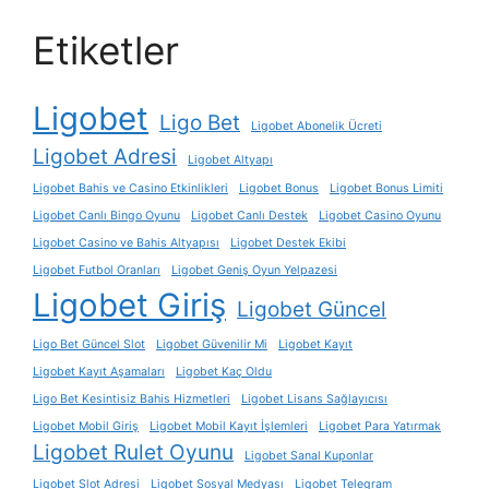
Etiketler
Ligobet
Ligo Bet
Ligobet Abonelik Ücreti
Ligobet Adresi
Ligobet Altyapı
Ligobet Bahis ve Casino Etkinlikleri
Ligobet Bonus
Ligobet Bonus Limiti
Ligobet Canlı Bingo Oyunu
Ligobet Canlı Destek
Ligobet Casino Oyunu
Ligobet Casino ve Bahis Altyapısı
Ligobet Destek Ekibi
Ligobet Futbol Oranları
Ligobet Geniş Oyun Yelpazesi
Ligobet Giriş
Ligobet Güncel
Ligo Bet Güncel Slot
Ligobet Güvenilir Mi
Ligobet Kayıt
Ligobet Kayıt Aşamaları
Ligobet Kaç Oldu
Ligo Bet Kesintisiz Bahis Hizmetleri
Ligobet Lisans Sağlayıcısı
Ligobet Mobil Giriş
Ligobet Mobil Kayıt İşlemleri
Ligobet Para Yatırmak
Ligobet Rulet Oyunu
Ligobet Sanal Kuponlar
Ligobet Slot Adresi
Ligobet Sosyal Medyası
Ligobet Telegram