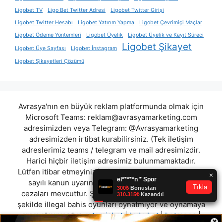
Ligobet TV
Ligo Bet Twitter Adresi
Ligobet Twitter Girişi
Ligobet Twitter Hesabı
Ligobet Yatırım Yapma
Ligobet Çevrimiçi Maçlar
Ligobet Ödeme Yöntemleri
Ligobet Üyelik
Ligobet Üyelik ve Kayıt Süreci
Ligobet Şikayet
Ligobet Üye Sayfası
Ligobet İnstagram
Ligobet Şikayetleri Çözümü
Avrasya'nın en büyük reklam platformunda olmak için
Microsoft Teams:
reklam@avrasyamarketing.com
adresimizden veya Telegram: @Avrasyamarketing
adresimizden irtibat kurabilirsiniz. (Tek iletişim
adreslerimiz teams / telegram ve mail adresimizdir.
Harici hiçbir iletişim adresimiz bulunmamaktadır.
Lütfen itibar etmeyiniz.) Türkiye yasalarına göre 7258
sayılı kanun uyarınca yasa dışı bahis oynamanın
cezaları mevcuttur. Şu an bulunduğunuz site hiç bir
şekilde illegal bahis oyunları oynatmıyor ve oynamaya
aracı olmuyordur.
artemisbet
|
huhubet
|
betranos
|
×