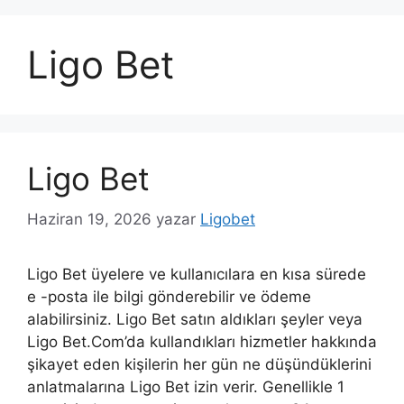
Ligo Bet
Ligo Bet
Haziran 19, 2026
yazar
Ligobet
Ligo Bet üyelere ve kullanıcılara en kısa sürede
e -posta ile bilgi gönderebilir ve ödeme
alabilirsiniz. Ligo Bet satın aldıkları şeyler veya
Ligo Bet.Com’da kullandıkları hizmetler hakkında
şikayet eden kişilerin her gün ne düşündüklerini
anlatmalarına Ligo Bet izin verir. Genellikle 1