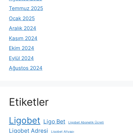
Temmuz 2025
Ocak 2025
Aralık 2024
Kasım 2024
Ekim 2024
Eylül 2024
Ağustos 2024
Etiketler
Ligobet
Ligo Bet
Ligobet Abonelik Ücreti
Ligobet Adresi
Ligobet Altyapı