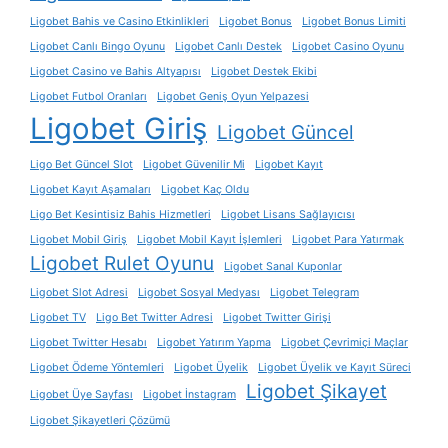
Ligobet Bahis ve Casino Etkinlikleri
Ligobet Bonus
Ligobet Bonus Limiti
Ligobet Canlı Bingo Oyunu
Ligobet Canlı Destek
Ligobet Casino Oyunu
Ligobet Casino ve Bahis Altyapısı
Ligobet Destek Ekibi
Ligobet Futbol Oranları
Ligobet Geniş Oyun Yelpazesi
Ligobet Giriş
Ligobet Güncel
Ligo Bet Güncel Slot
Ligobet Güvenilir Mi
Ligobet Kayıt
Ligobet Kayıt Aşamaları
Ligobet Kaç Oldu
Ligo Bet Kesintisiz Bahis Hizmetleri
Ligobet Lisans Sağlayıcısı
Ligobet Mobil Giriş
Ligobet Mobil Kayıt İşlemleri
Ligobet Para Yatırmak
Ligobet Rulet Oyunu
Ligobet Sanal Kuponlar
Ligobet Slot Adresi
Ligobet Sosyal Medyası
Ligobet Telegram
Ligobet TV
Ligo Bet Twitter Adresi
Ligobet Twitter Girişi
Ligobet Twitter Hesabı
Ligobet Yatırım Yapma
Ligobet Çevrimiçi Maçlar
Ligobet Ödeme Yöntemleri
Ligobet Üyelik
Ligobet Üyelik ve Kayıt Süreci
Ligobet Şikayet
Ligobet Üye Sayfası
Ligobet İnstagram
Ligobet Şikayetleri Çözümü