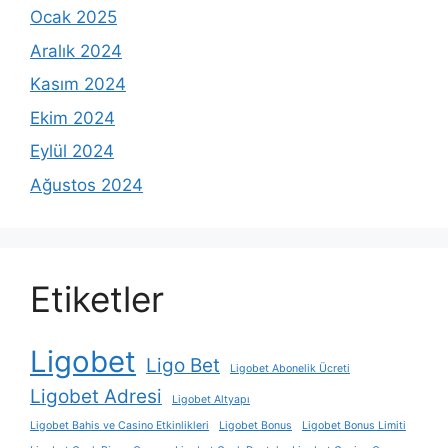
Ocak 2025
Aralık 2024
Kasım 2024
Ekim 2024
Eylül 2024
Ağustos 2024
Etiketler
Ligobet
Ligo Bet
Ligobet Abonelik Ücreti
Ligobet Adresi
Ligobet Altyapı
Ligobet Bahis ve Casino Etkinlikleri
Ligobet Bonus
Ligobet Bonus Limiti