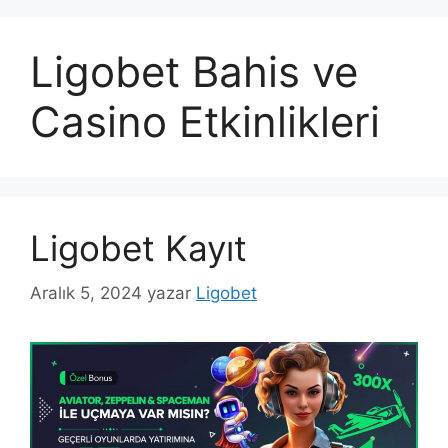
Ligobet Bahis ve
Casino Etkinlikleri
Ligobet Kayıt
Aralık 5, 2024
yazar
Ligobet