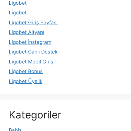
Ligobet
Ligobet
Ligobet Giriş Sayfası
Ligobet Altyapı
Ligobet İnstagram
Ligobet Canlı Destek
Ligobet Mobil Giriş
Ligobet Bonus
Ligobet Üyelik
Kategoriler
Bahis