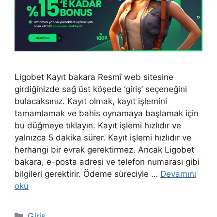
Ligobet Kayıt bakara Resmî web sitesine
girdiğinizde sağ üst köşede ‘giriş’ seçeneğini
bulacaksınız. Kayıt olmak, kayıt işlemini
tamamlamak ve bahis oynamaya başlamak için
bu düğmeye tıklayın. Kayıt işlemi hızlıdır ve
yalnızca 5 dakika sürer. Kayıt işlemi hızlıdır ve
herhangi bir evrak gerektirmez. Ancak Ligobet
bakara, e-posta adresi ve telefon numarası gibi
bilgileri gerektirir. Ödeme süreciyle …
Devamını
oku
Kategoriler
Giriş