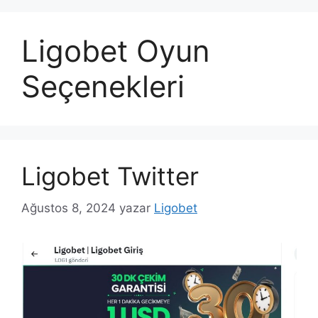
Ligobet Oyun
Seçenekleri
Ligobet Twitter
Ağustos 8, 2024
yazar
Ligobet