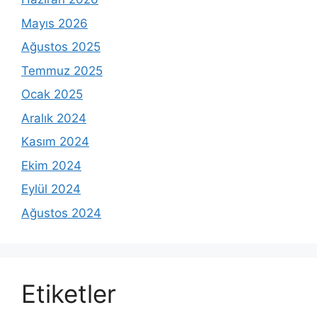
Mayıs 2026
Ağustos 2025
Temmuz 2025
Ocak 2025
Aralık 2024
Kasım 2024
Ekim 2024
Eylül 2024
Ağustos 2024
Etiketler