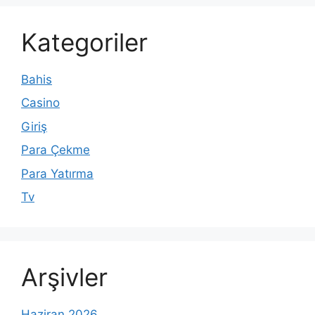
Kategoriler
Bahis
Casino
Giriş
Para Çekme
Para Yatırma
Tv
Arşivler
Haziran 2026