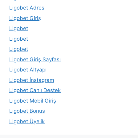
Ligobet Adresi
Ligobet Giriş
Ligobet
Ligobet
Ligobet
Ligobet Giriş Sayfası
Ligobet Altyapı
Ligobet İnstagram
Ligobet Canlı Destek
Ligobet Mobil Giriş
Ligobet Bonus
Ligobet Üyelik