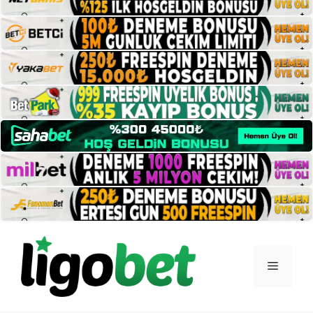
İçeriğe
atla
Menü